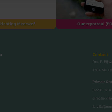
tichting Meerwef
Ouderportaal (PO
o
Contact
Drs. F. Bijl
1784 MC De
Primair Ond
0223 – 614
directie.vil
ib.villa@mee