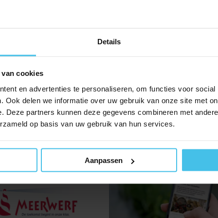
pelen aan een woord. Ze hebben, terwijl we alweer twee m
t’. Een jongetje uit Oekraïne zit voor het eerst in de klas 
Details
. Als hij een vraag goed heeft, juicht hij net zo hard als z
 van cookies
ent en advertenties te personaliseren, om functies voor social
. Ook delen we informatie over uw gebruik van onze site met on
e. Deze partners kunnen deze gegevens combineren met andere i
erzameld op basis van uw gebruik van hun services.
Aanpassen