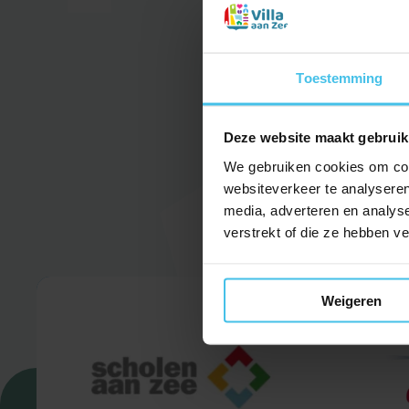
voorwerp dat ze moeten kop
gekozen voor het thema ‘kers
Toestemming
hij nog geen woord Nederlands
Deze website maakt gebruik
Lees meer op NH Nieuws
We gebruiken cookies om cont
websiteverkeer te analyseren
media, adverteren en analys
verstrekt of die ze hebben v
Weigeren