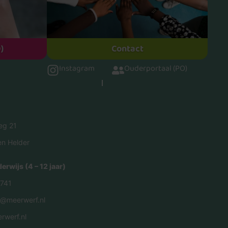
)
Contact
Instagram
Ouderportaal (PO)
weg 21
n Helder
erwijs (4 – 12 jaar)
 741
la@meerwerf.nl
rwerf.nl