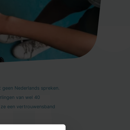
ot geen Nederlands spreken.
rlingen van wel 40
wie ze een vertrouwensband
op een groot scherm een