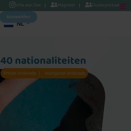
Villa aan Zee
Magister
Ouderportaal
Aanmelden
NL
 40 nationaliteiten
Primair onderwijs
|
Voortgezet onderwijs