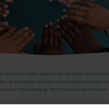
an Zee in Den Helder geven les aan leerlingen die weinig t
asis- en voortgezet onderwijs in één systeem en komen lee
 is dat een flinke uitdaging. “Als juf ben je de eerste met 
ne Mosk wordt het spel Kahoot gespeeld. De kleuters zien 