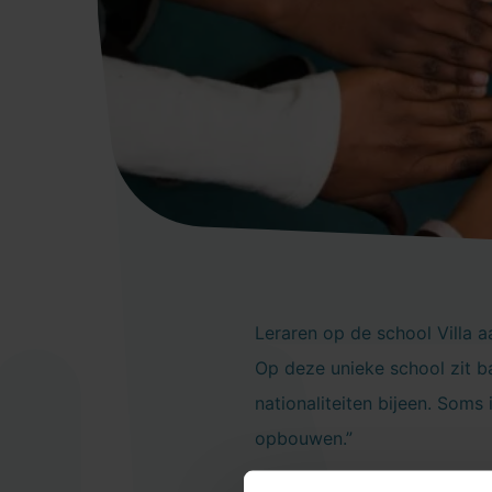
Leraren op de school Villa a
Op deze unieke school zit b
nationaliteiten bijeen. Soms
opbouwen.”
In de groep van juf Geraldi