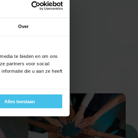
aanden verder zijn,
en speelt dapper mee, al kent
Over
ijn klasgenoten.
 media te bieden en om ons
ze partners voor social
nformatie die u aan ze heeft
Alles toestaan