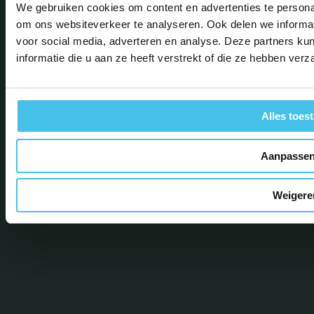
We gebruiken cookies om content en advertenties te personal
Primair onderwijs 4 t/m 12 jaar
Voo
om ons websiteverkeer te analyseren. Ook delen we informat
Download de
Social Schools
jaa
voor social media, adverteren en analyse. Deze partners 
app!
Do
informatie die u aan ze heeft verstrekt of die ze hebben ver
Alles toes
Aanpasse
Weigere