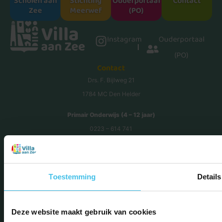
Scholen aan
Stichting
Ouderportaal
Contact
Zee
Meerwef
(PO)
Instagram
Ouderportaal
(PO)
Contact
Drs. F. Bijlweg 21
1784 MC Den Helder
Primair Onderwijs (4 – 12 jaar)
0223 – 614 741
directie.villa@meerwerf.nl
ib.villa@meerwerf.nl
Toestemming
Details
Voortgezet Onderwijs (13 – 18 jaar)
0223 – 540 379
v.kater@scholenaanzee.nl
Deze website maakt gebruik van cookies
t.bron@scholenaanzee.nl