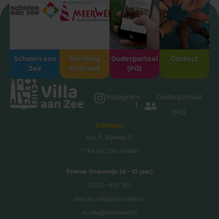
Scholen aan
Stichting
Ouderportaal
Contact
Zee
Meerwef
(PO)
Instagram
Ouderportaal
(PO)
Contact
Drs. F. Bijlweg 21
1784 MC Den Helder
Primair Onderwijs (4 – 12 jaar)
0223 – 614 741
directie.villa@meerwerf.nl
ib.villa@meerwerf.nl