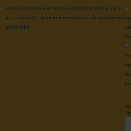
Word onderdeel van onze wereldwijde familie: meld
on
je aan voor het
primair onderwijs
of het
voortgezet
(4 
onderwijs
.
jaa
Vo
on
(13
jaa
Vo
vo