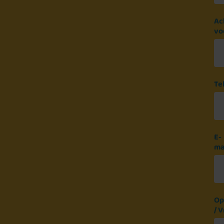
Ac
vo
Te
E-
ma
Op
/ 