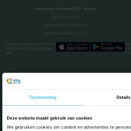
Voortgezet Onderwijs (13 – 18 jaar)
0223 – 540 379
v.kater@scholenaanzee.nl
t.bron@scholenaanzee.nl
Primair onderwijs 4 t/m 12 jaar
Voo
Download de
Social Schools
jaa
app!
Do
Toestemming
Details
Deze website maakt gebruik van cookies
We gebruiken cookies om content en advertenties te personal