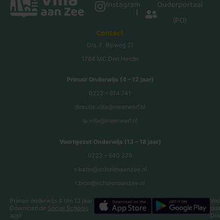
Instagram
Ouderportaal
(PO)
Contact
Drs. F. Bijlweg 21
1784 MC Den Helder
Primair Onderwijs (4 – 12 jaar)
0223 – 614 741
directie.villa@meerwerf.nl
ib.villa@meerwerf.nl
Voortgezet Onderwijs (13 – 18 jaar)
0223 – 540 379
v.kater@scholenaanzee.nl
t.bron@scholenaanzee.nl
Primair onderwijs 4 t/m 12 jaar
Voo
Download de
Social Schools
jaa
app!
Do