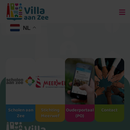
NL
Scholen aan
Stichting
Ouderportaal
Contact
Zee
Meerwef
(PO)